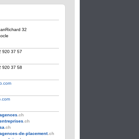
eanRichard 32
ocle
2 920 37 57
2 920 37 58
ob.com
b.com
agences
.ch
entreprises
.ch
sa
.ch
agences-de-placement
.ch