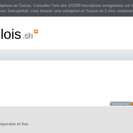
prises en Suisse. Consultez l'une des 102939 inscriptions enregistrées sur h
vec Swissportail, vous trouvez un/e entreprise en Suisse en 2 clics seulemen
lois
Swissportail
poraire et fixe