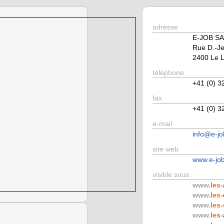
adresse
E-JOB SA
Rue D.-J
2400 Le L
téléphone
+41 (0) 3
fax
+41 (0) 3
e-mail
info@e-j
site web
www.e-jo
visible sous :
www.
les-
www.
les-
www.
les-
www.
les-