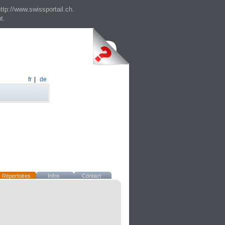
ttp://www.swissportail.ch.
t.
fr
|
de
Répertoires
Infos
Contact